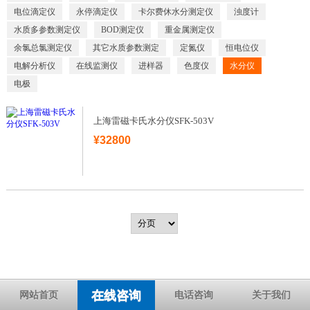
电位滴定仪
永停滴定仪
卡尔费休水分测定仪
浊度计
水质多参数测定仪
BOD测定仪
重金属测定仪
余氯总氯测定仪
其它水质参数测定
定氮仪
恒电位仪
电解分析仪
在线监测仪
进样器
色度仪
水分仪
电极
上海雷磁卡氏水分仪SFK-503V
¥32800
在线咨询
网站首页
电话咨询
关于我们