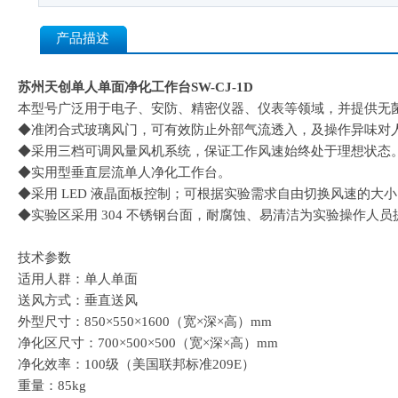
产品描述
苏州天创单人单面净化工作台SW-CJ-1D
本型号广泛用于电子、安防、精密仪器、仪表等领域，并提供无
◆准闭合式玻璃风门，可有效防止外部气流透入，及操作异味对
◆采用三档可调风量风机系统，保证工作风速始终处于理想状态
◆实用型垂直层流单人净化工作台。
◆采用 LED 液晶面板控制；可根据实验需求自由切换风速的大
◆实验区采用 304 不锈钢台面，耐腐蚀、易清洁为实验操作人员
技术参数
适用人群：单人单面
送风方式：垂直送风
外型尺寸：850×550×1600（宽×深×高）mm
净化区尺寸：700×500×500（宽×深×高）mm
净化效率：100级（美国联邦标准209E）
重量：85kg