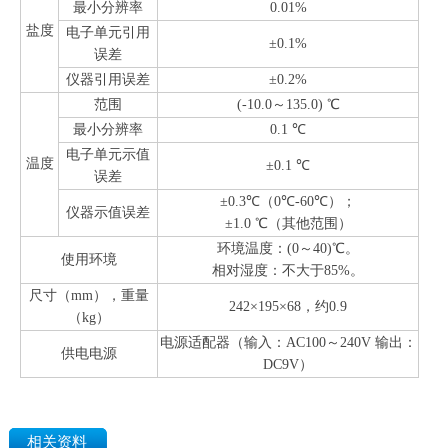
最小分辨率
0.01%
盐度
电子单元引用
±0.1%
误差
仪器引用误差
±0.2%
范围
(-10.0～135.0) ℃
最小分辨率
0.1 ℃
电子单元示值
温度
±0.1 ℃
误差
±0.3℃（0℃-60℃）；
仪器示值误差
±1.0 ℃（其他范围）
环境温度：(0～40)℃。
使用环境
相对湿度：不大于85%。
尺寸（mm），重量
242×195×68，约0.9
（kg）
电源适配器（输入：AC100～240V 输出：
供电电源
DC9V）
相关资料