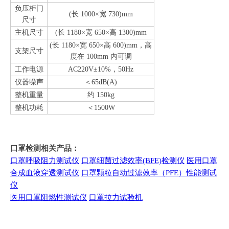
负压柜门
(长 1000×宽 730)mm
尺寸
主机尺寸
(长 1180×宽 650×高 1300)mm
(长 1180×宽 650×高 600)mm，高
支架尺寸
度在 100mm 内可调
工作电源
AC220V±10%，50Hz
仪器噪声
＜65dB(A)
整机重量
约 150kg
整机功耗
＜1500W
口罩检测相关产品：
口罩呼吸阻力测试仪
口罩细菌过滤效率(BFE)检测仪
医用口罩
合成血液穿透测试仪
口罩颗粒自动过滤效率（PFE）性能测试
仪
医用口罩阻燃性测试仪
口罩拉力试验机