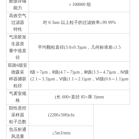
数据存储
＞100000 组
能力
高效空气
过滤器
对 0.3um 以上粒子的过滤效率≥99.99%
特性
气溶胶发
生器质
平均颗粒直径(3.0±0.3)μm，几何标准差≤1.5
量中值直
径
双路6级安
德森采
Ⅰ级＞7μm，Ⅱ级(4.7～7)μm，Ⅲ级(3.3～4.7)μm，Ⅳ级
样器捕获
(2.1～3.3)μm，Ⅴ级(1.1～2.1)μm，Ⅵ级(0.6～1.1)μm
粒径
气雾室规
(长 600×直径 85×厚 3)mm
格
阳性质控
采样器
(2200±500)cfu
粒子总数
负压柜通
≥5m3/min
风流量