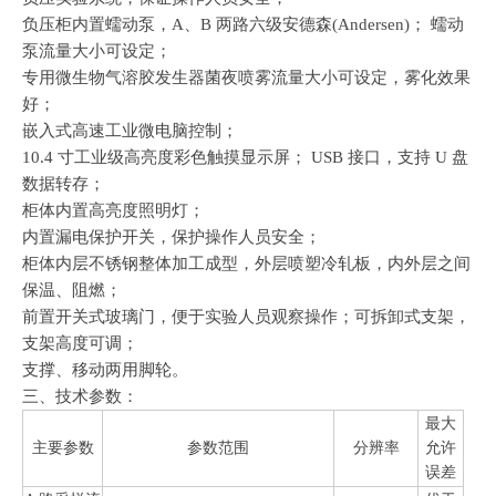
负压柜内置蠕动泵，A、B 两路六级安德森(Andersen)； 蠕动
泵流量大小可设定；
专用微生物气溶胶发生器菌夜喷雾流量大小可设定，雾化效果
好；
嵌入式高速工业微电脑控制；
10.4 寸工业级高亮度彩色触摸显示屏； USB 接口，支持 U 盘
数据转存；
柜体内置高亮度照明灯；
内置漏电保护开关，保护操作人员安全；
柜体内层不锈钢整体加工成型，外层喷塑冷轧板，内外层之间
保温、阻燃；
前置开关式玻璃门，便于实验人员观察操作；可拆卸式支架，
支架高度可调；
支撑、移动两用脚轮。
三、技术参数：
最大
主要参数
参数范围
分辨率
允许
误差