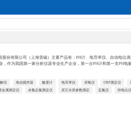
仪器股份有限公司（上海雷磁）主要产品有：PH计、电导率仪、自动电位
业，作为我国第一家分析仪器专业生产企业，第一台PH计和第一支PH电
解仪
电动搅拌器
酸度计
电导率仪
溶氧仪
ORP测定仪
重金属测定仪
余氯总氯测定仪
其它水质参数测定
定氮仪
恒电位